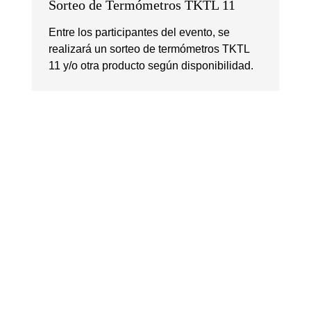
Sorteo de Termómetros TKTL 11
Entre los participantes del evento, se
realizará un sorteo de termómetros TKTL
11 y/o otra producto según disponibilidad.
Política de
Propiedad del
Condiciones gene
privacidad
sitio
venta